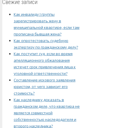
Свежие записи
Как инвалиду I группы
зарегистрировать жену в
муниципальной квартире, если там
прописана бывшая жена?
Как опротестовать судебную
экспертизу по гражданскому делу?
Как поступит суд, если во время
апелляционного обжалования
истечет срок привлечения лица к
уголовной ответственности?
Составление искового заявления
юристом, от чего зависит его
стоимость?
Как наследнику доказать в
гражданском деле, что квартира не
является совместной
собственностью наследодателя и
второго наследника?