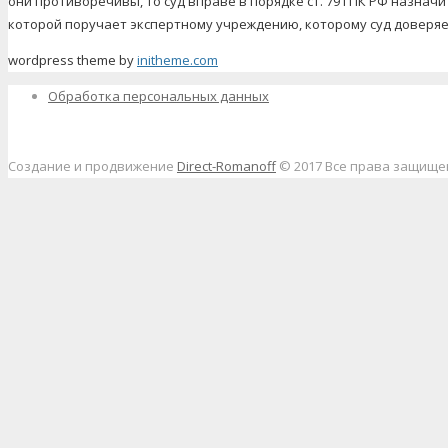
они противоречивы, то суд вправе в порядке ст. 79 ГПК РФ назна
которой поручает экспертному учреждению, которому суд доверя
wordpress theme by
initheme.com
Обработка персональных данных
Создание и продвижение
Direct-Romanoff
© 2017 Все права защищ