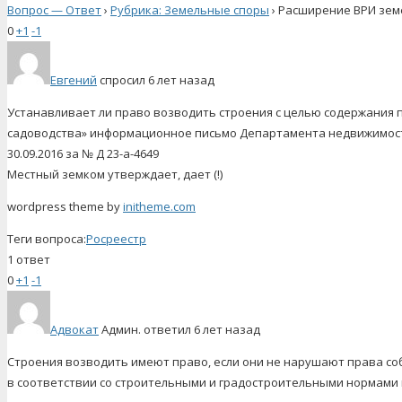
Вопрос — Ответ
›
Рубрика: Земельные споры
›
Расширение ВРИ зем
0
+1
-1
Евгений
спросил 6 лет назад
Устанавливает ли право возводить строения с целью содержания п
садоводства» информационное письмо Департамента недвижимост
30.09.2016 за № Д 23-а-4649
Местный земком утверждает, дает (!)
wordpress theme by
initheme.com
Теги вопроса:
Росреестр
1 ответ
0
+1
-1
Адвокат
Админ.
ответил 6 лет назад
Строения возводить имеют право, если они не нарушают права со
в соответствии со строительными и градостроительными нормами 