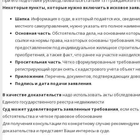
При его подготовке руководствоваться статьёй 131 Гражданского 
Некоторые пункты, которые нужно включить в исковое заяв
Шапка
. Информация о суде, в который подаётся иск, сведени
местного самоуправления, нужно указать его полное наимен
Основная часть
. Обстоятельства дела, на основании кото
ссылки на нормы права, на которых основаны требования. На
предоставленном под индивидуальное жилищное строительст
приобретения, а также факт, что ранее на участке находился
Просительная часть
. Чётко сформулированные требования 
регистрирующий орган снять с кадастрового учёта объект н
Приложение
. Перечень документов, подтверждающих дово
Подпись и дата подачи заявления
.
В качестве доказательств
надо использовать акты обследовани
Единого государственного реестра недвижимости
Суд может удовлетворить заявленные требования
, если ес
обстоятельства и чёткое правовое обоснование
Для получения консультации по конкретному случаю рекомендуем 
доказательства и представят Ваши интересы в суде.