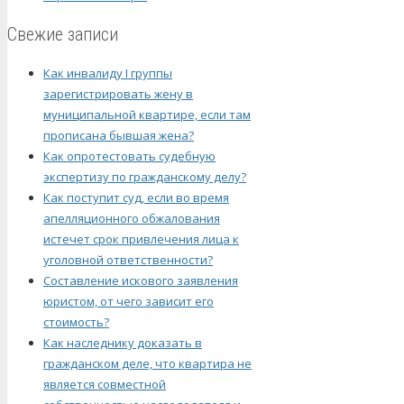
Свежие записи
Как инвалиду I группы
зарегистрировать жену в
муниципальной квартире, если там
прописана бывшая жена?
Как опротестовать судебную
экспертизу по гражданскому делу?
Как поступит суд, если во время
апелляционного обжалования
истечет срок привлечения лица к
уголовной ответственности?
Составление искового заявления
юристом, от чего зависит его
стоимость?
Как наследнику доказать в
гражданском деле, что квартира не
является совместной