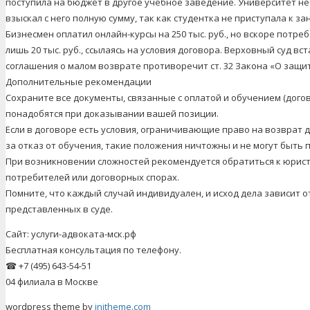
поступила на бюджет в другое учебное заведение. Университет не 
взыскал с него полную сумму, так как студентка не приступала к за
Бизнесмен оплатил онлайн-курсы на 250 тыс. руб., но вскоре потр
лишь 20 тыс. руб., ссылаясь на условия договора. Верховный суд вст
соглашения о малом возврате противоречит ст. 32 Закона «О защи
Дополнительные рекомендации
Сохраните все документы, связанные с оплатой и обучением (догов
понадобятся при доказывании вашей позиции.
Если в договоре есть условия, ограничивающие право на возвра
за отказ от обучения, такие положения ничтожны и не могут быть
При возникновении сложностей рекомендуется обратиться к юрис
потребителей или договорных спорах.
Помните, что каждый случай индивидуален, и исход дела зависит о
представленных в суде.
Сайт: услуги-адвоката-мск.рф
Бесплатная консультация по телефону.
☎ +7 (495) 643-54-51
04 филиала в Москве
wordpress theme by
initheme.com