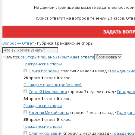
На данной странице вы можете задать вопрос юрис
Юрист ответит на вопрос в течении 24 часов. Отв
Вопрос — Ответ
›
Рубрика: Гражданские споры
Фильтр:
Все
Открыт
Решено
Закрыт
Ждет ответа
Гражданские споры
Ольга Игоревна
спросил 2 недели назад
•
Гражданские
28
просм.
1
ответ.
0
голос.
О защите прав потребителей
Сергей Николаевич
спросил 3 недели назад
•
Граждан
34
просм.
1
ответ.
0
голос.
Гражданские споры
Евгения Михайловна
спросил 1 месяц назад
•
Гражданс
39
просм.
1
ответ.
0
голос.
Гражданские споры
Олег Николаевич
спросил 2 месяца назад
•
Граждански