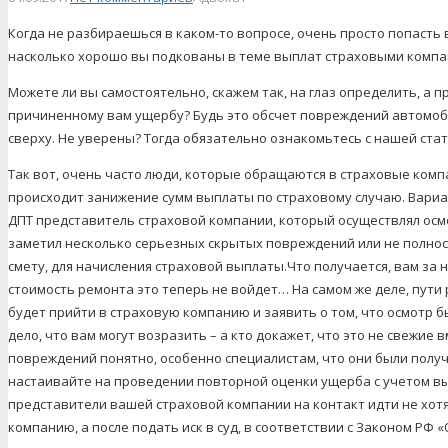
Когда не разбираешься в каком-то вопросе, очень просто попасть 
насколько хорошо вы подкованы в теме выплат страховыми комп
Можете ли вы самостоятельно, скажем так, на глаз определить, а п
причиненному вам ущербу? Будь это обсчет повреждений автомоб
сверху. Не уверены? Тогда обязательно ознакомьтесь с нашей ста
Так вот, очень часто люди, которые обращаются в страховые компа
происходит занижение сумм выплаты по страховому случаю. Вариан
ДПТ представитель страховой компании, который осуществлял осмо
заметил несколько серьезных скрытых повреждений или не полност
смету, для начисления страховой выплаты.Что получается, вам за 
стоимость ремонта это теперь не войдет… На самом же деле, пути 
будет прийти в страховую компанию и заявить о том, что осмотр
дело, что вам могут возразить – а кто докажет, что это не свежие
повреждений понятно, особенно специалистам, что они были получе
настаивайте на проведении повторной оценки ущерба с учетом в
представители вашей страховой компании на контакт идти не хот
компанию, а после подать иск в суд, в соответствии с Законом РФ