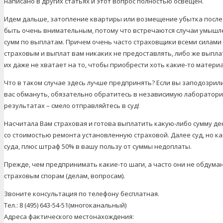
написано в других статьях и этот вопрос полностью освещен.
Идем дальше, затопление квартиры или возмещение убытка после
быть очень внимательным, потому что встречаются случаи умышл
сумм по выплатам. Причем очень часто страховщики всеми силами 
страховым и выплат вам никаких не предоставлять, либо же выпла
их даже не хватает на то, чтобы приобрести хоть какие-то матери
Что в таком случае здесь лучше предпринять? Если вы заподозрил
вас обмануть, обязательно обратитесь в независимую лаборатор
результатах – смело отправляйтесь в суд!
Насчитала Вам страховая и готова выплатить какую-либо сумму ден
со стоимостью ремонта установленную страховой. Далее суд, но ка
суда, плюс штраф 50% в вашу пользу от суммы недоплаты.
Прежде, чем предпринимать какие-то шаги, а часто они не обдума
страховым спорам (делам, вопросам).
Звоните консультация по телефону бесплатная.
Тел.: 8 (495) 643-54-51(многоканальный)
Адреса фактического местонахождения: