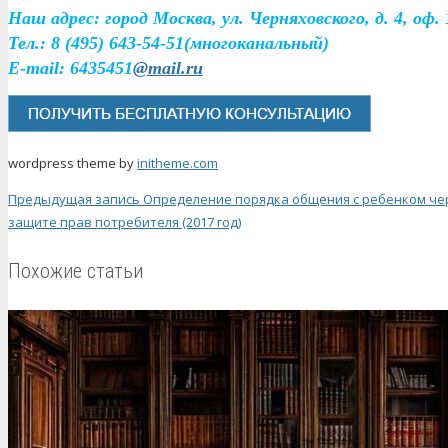
Наш адрес: город Москва, ул. Черняховского, д. 4, оф. 
Тел.: 8 (495) 643-54-51(многоканальный)
E
-mail: 6435451
@mail.ru
wordpress theme by
initheme.com
Предыдущая запись
Определение порядка общения с ребенком че
защите прав потребителя (2017 год)
Похожие статьи